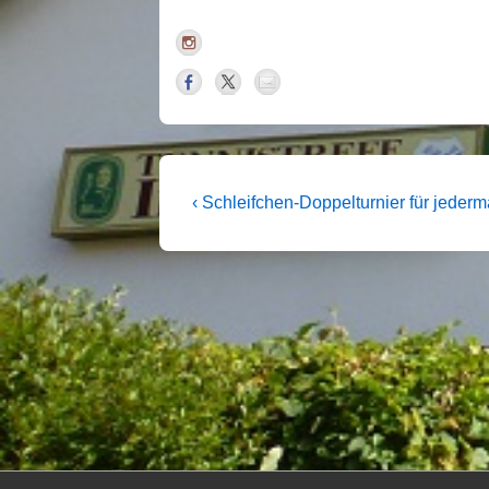
Beitragsnavigation
Vorheriger
‹ Schleifchen-Doppelturnier für jeder
Beitrag
ist