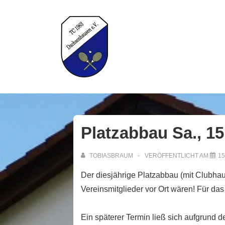
↓
Zum
Inhalt
H
Platzabbau Sa., 15
TOBIASBRAUM
VERÖFFENTLICHT AM
15
Der diesjährige Platzabbau (mit Clubhau
Vereinsmitglieder vor Ort wären! Für das 
Ein späterer Termin ließ sich aufgrund