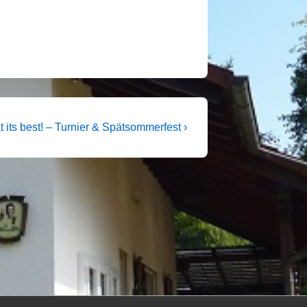
er
t its best! – Turnier & Spätsommerfest ›