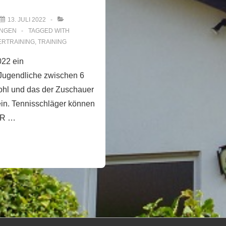
13. JULI 2022
NGEN
TAGGED WITH
RTRAINING
,
TRAINING
22 ein
 Jugendliche zwischen 6
Wohl und das der Zuschauer
sein. Tennisschläger können
EUR …