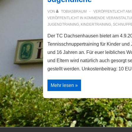
VON
TOBIASBRAUM
VERÖFFENTLICHT AM
VERÖFFENTLICHT IN
KOMMENDE VERANSTALTU
JUGENDTRAINING
,
KINDERTRAINING
,
SCHNUPPE
Der TC Dachsenhausen bietet am 4.9.20
Tennisschnuppertraining für Kinder und
und 16 Jahren an. Für euer leibliches 
und Eltern wird natürlich auch gesorgt 
gestellt werden. Unkostenbeitrag: 10 
Schnuppertraining
Mehr lesen »
für
Kinder
und
Jugendliche